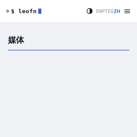
$ leofn
>
EN
PT
ES
ZH
媒体