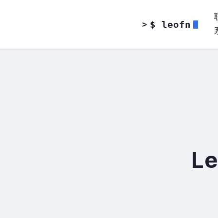
$ leofn
>
Le