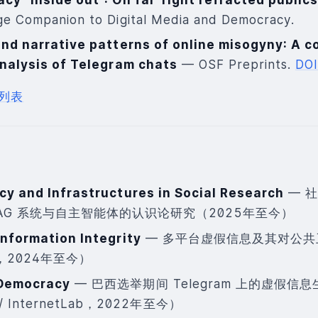
ge Companion to Digital Media and Democracy.
and narrative patterns of online misogyny: A 
analysis of Telegram chats
— OSF Preprints.
DO
列表
cy and Infrastructures in Social Research
— 
RAG 系统与自主智能体的认识论研究（2025年至今）
Information Integrity
— 多平台虚假信息及其对公共
，2024年至今）
 Democracy
— 巴西选举期间 Telegram 上的虚假信
/ InternetLab，2022年至今）