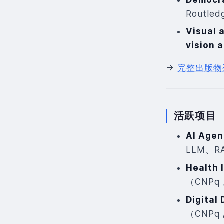
Routled
Visual 
vision 
→
完整出版物
活跃项目
AI Agen
LLM、
Health 
（CNPq
Digital
（CNPq 