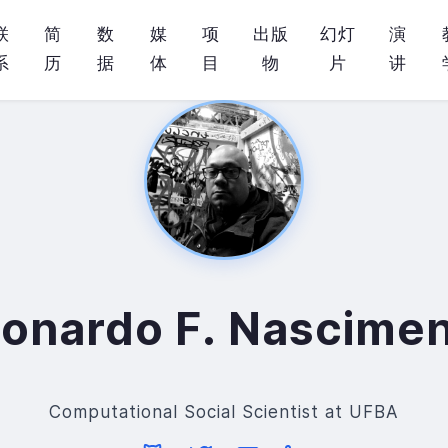
联
简
数
媒
项
出版
幻灯
演
系
历
据
体
目
物
片
讲
onardo F. Nascime
Computational Social Scientist at UFBA