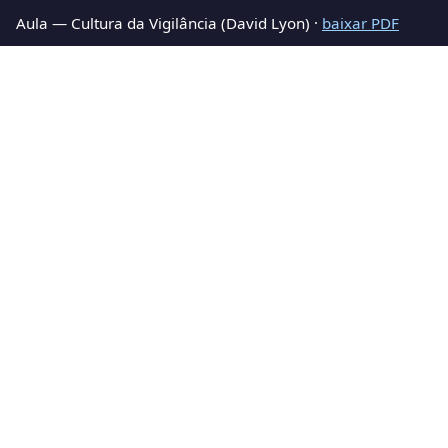
Aula — Cultura da Vigilância (David Lyon) ·
baixar PDF