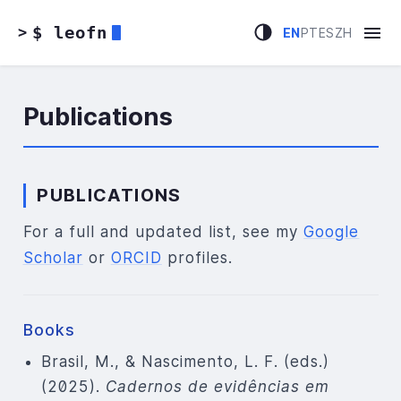
$ leofn
>
EN
PT
ES
ZH
Publications
PUBLICATIONS
For a full and updated list, see my
Google
Scholar
or
ORCID
profiles.
Books
Brasil, M., & Nascimento, L. F. (eds.)
(2025).
Cadernos de evidências em